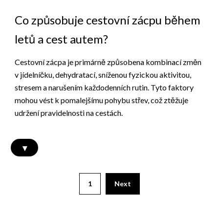
Co způsobuje cestovní zácpu během
letů a cest autem?
Cestovní zácpa je primárně způsobena kombinací změn
v jídelníčku, dehydratací, sníženou fyzickou aktivitou,
stresem a narušením každodenních rutin. Tyto faktory
mohou vést k pomalejšímu pohybu střev, což ztěžuje
udržení pravidelnosti na cestách.
▾
Posts
1
Next
pagination