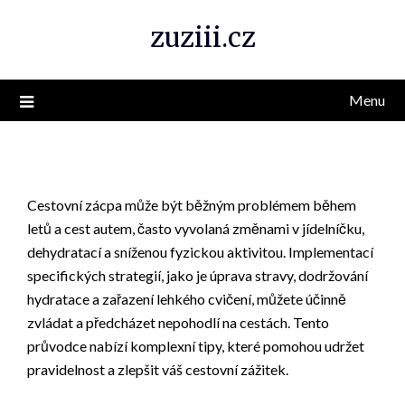
Skip
zuziii.cz
to
content
Menu
Cestovní zácpa může být běžným problémem během
letů a cest autem, často vyvolaná změnami v jídelníčku,
dehydratací a sníženou fyzickou aktivitou. Implementací
specifických strategií, jako je úprava stravy, dodržování
hydratace a zařazení lehkého cvičení, můžete účinně
zvládat a předcházet nepohodlí na cestách. Tento
průvodce nabízí komplexní tipy, které pomohou udržet
pravidelnost a zlepšit váš cestovní zážitek.