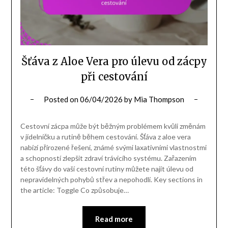
Šťáva z Aloe Vera pro úlevu od zácpy
při cestování
Posted on
06/04/2026
by
Mia Thompson
Cestovní zácpa může být běžným problémem kvůli změnám
v jídelníčku a rutině během cestování. Šťáva z aloe vera
nabízí přirozené řešení, známé svými laxativními vlastnostmi
a schopností zlepšit zdraví trávicího systému. Zařazením
této šťávy do vaší cestovní rutiny můžete najít úlevu od
nepravidelných pohybů střev a nepohodlí. Key sections in
the article: Toggle Co způsobuje…
Read more