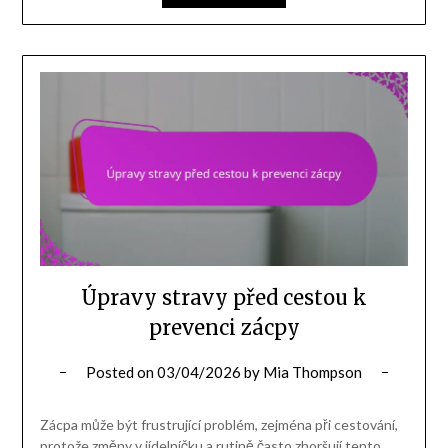
Úpravy stravy před cestou k
prevenci zácpy
Posted on
03/04/2026
by
Mia Thompson
Zácpa může být frustrující problém, zejména při cestování,
protože změny v jídelníčku a rutině často zhoršují tento